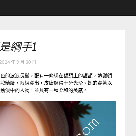
是綱手1
2024 年 9 月 30 日
金色的波浪長髮，配有一條綁在額頭上的護額，這護額
化妝精緻，眼線突出，皮膚顯得十分光滑。她的穿著以
像動漫中的人物，並具有一種柔和的美感。