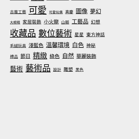
可愛
圖像
夢幻
古風工藝
喜慶
可愛玩偶
工藝品
小火龍
家居裝飾
幻想
山脈
大眼睛
收藏品
數位藝術
星星
東方神話
溫馨環境
白色
淺藍色
神秘
毛絨玩具
精緻
自然
節日
綠色
華麗裝飾
禮品
藝術品
藝術
雕塑
設計
黑色