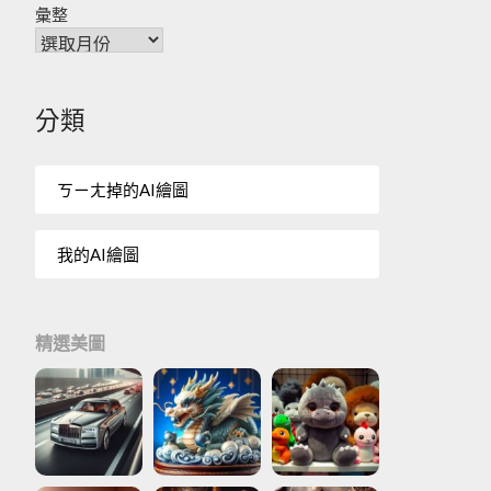
彙整
分類
ㄎㄧㄤ掉的AI繪圖
我的AI繪圖
精選美圖