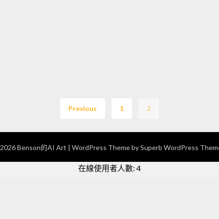
Previous
1
2
2026 Benson的AI Art
| WordPress Theme by
Superb WordPress Them
在線使用者人數: 4