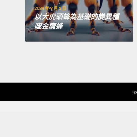
2024 年 9 月 1 日
以大虎頭蜂為基礎的變異種
噬金魔蜂
©