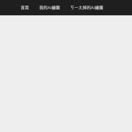
首頁
我的AI繪圖
ㄎㄧㄤ掉的AI繪圖